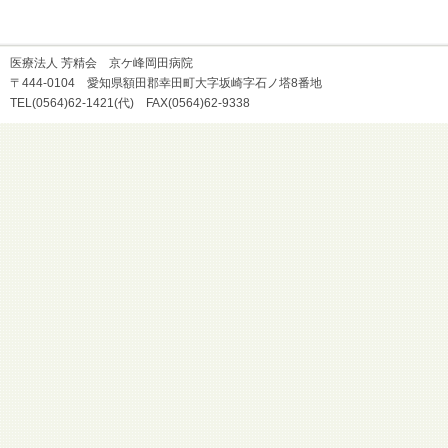
医療法人 芳精会 京ケ峰岡田病院
〒444-0104 愛知県額田郡幸田町大字坂崎字石ノ塔8番地
TEL(0564)62-1421(代) FAX(0564)62-9338