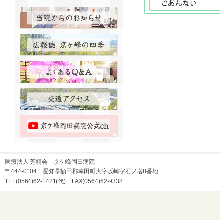
医療法人 芳精会 京ケ峰岡田病院
〒444-0104 愛知県額田郡幸田町大字坂崎字石ノ塔8番地
TEL(0564)62-1421(代) FAX(0564)62-9338